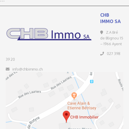
CHB
IMMO SA
Z.A Bré
de Blignou 15
– 1966 Ayent
027 398
39 20
info@chbimmo.ch