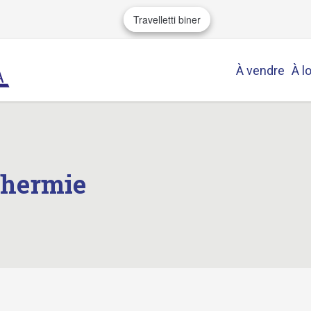
Travelletti biner
À vendre
À l
thermie