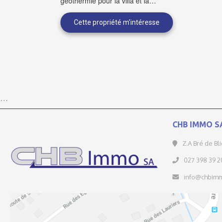
géothermie pour la villa et la…
…
CHB IMMO S
Z.A Bré de Bl
027 398 39 2
info@chbimm