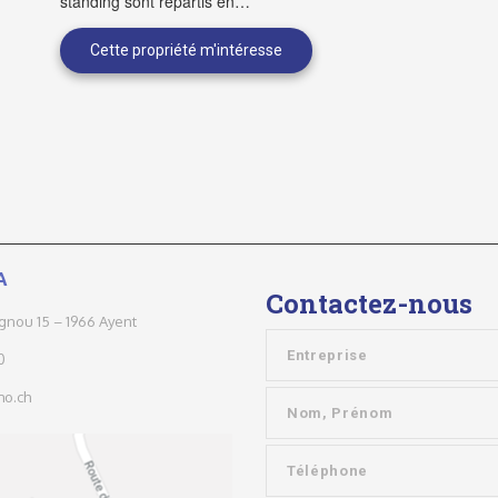
standing sont repartis en…
A
Contactez-nous
ignou 15 – 1966 Ayent
0
o.ch